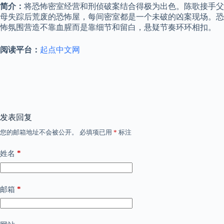
简介：
将恐怖密室经营和刑侦破案结合得极为出色。陈歌接手父
母失踪后荒废的恐怖屋，每间密室都是一个未破的凶案现场。恐
怖氛围营造不靠血腥而是靠细节和留白，悬疑节奏环环相扣。
阅读平台：
起点中文网
发表回复
您的邮箱地址不会被公开。
必填项已用
*
标注
*
姓名
*
邮箱