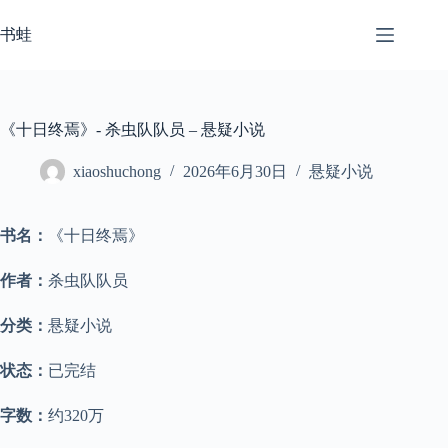
跳
至
书蛙
内
容
《十日终焉》- 杀虫队队员 – 悬疑小说
xiaoshuchong
2026年6月30日
悬疑小说
书名：
《十日终焉》
作者：
杀虫队队员
分类：
悬疑小说
状态：
已完结
字数：
约320万