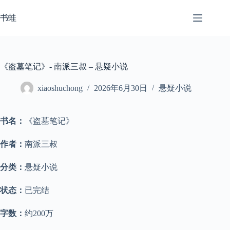
跳
至
书蛙
内
容
《盗墓笔记》- 南派三叔 – 悬疑小说
xiaoshuchong
2026年6月30日
悬疑小说
书名：
《盗墓笔记》
作者：
南派三叔
分类：
悬疑小说
状态：
已完结
字数：
约200万