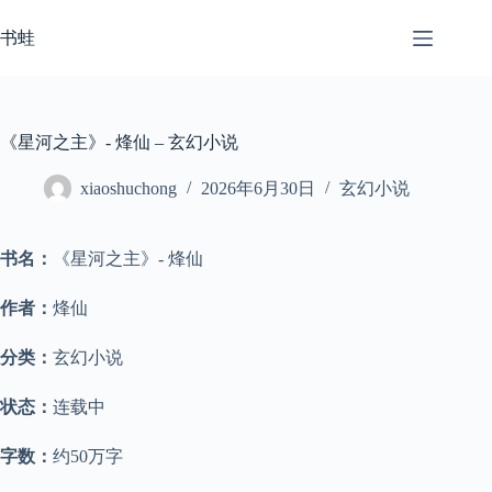
跳
至
书蛙
内
容
《星河之主》- 烽仙 – 玄幻小说
xiaoshuchong
2026年6月30日
玄幻小说
书名：
《星河之主》- 烽仙
作者：
烽仙
分类：
玄幻小说
状态：
连载中
字数：
约50万字