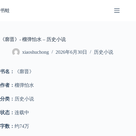
跳
至
书蛙
内
容
《廓晋》- 榴弹怕水 – 历史小说
xiaoshuchong
2026年6月30日
历史小说
书名：
《廓晋》
作者：
榴弹怕水
分类：
历史小说
状态：
连载中
字数：
约74万