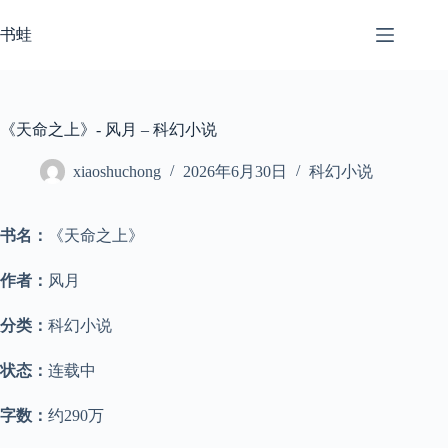
跳
至
书蛙
内
容
《天命之上》- 风月 – 科幻小说
xiaoshuchong
2026年6月30日
科幻小说
书名：
《天命之上》
作者：
风月
分类：
科幻小说
状态：
连载中
字数：
约290万