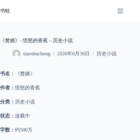
跳
至
书蛙
内
容
《赘婿》- 愤怒的香蕉 – 历史小说
xiaoshuchong
2026年6月30日
历史小说
书名：
《赘婿》
作者：
愤怒的香蕉
分类：
历史小说
状态：
连载中
字数：
约500万