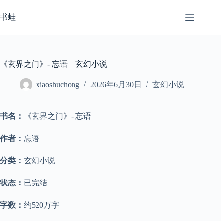
跳
至
书蛙
内
容
《玄界之门》- 忘语 – 玄幻小说
xiaoshuchong
2026年6月30日
玄幻小说
书名：
《玄界之门》- 忘语
作者：
忘语
分类：
玄幻小说
状态：
已完结
字数：
约520万字