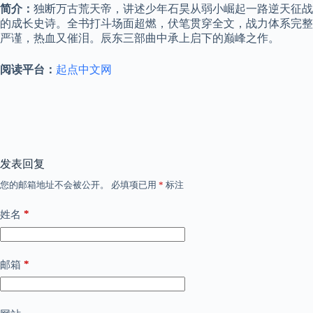
简介：
独断万古荒天帝，讲述少年石昊从弱小崛起一路逆天征战
的成长史诗。全书打斗场面超燃，伏笔贯穿全文，战力体系完整
严谨，热血又催泪。辰东三部曲中承上启下的巅峰之作。
阅读平台：
起点中文网
发表回复
您的邮箱地址不会被公开。
必填项已用
*
标注
*
姓名
*
邮箱