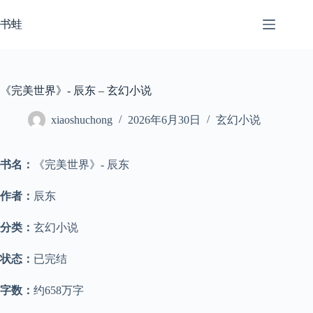
跳
至
书蛙
内
容
《完美世界》- 辰东 – 玄幻小说
xiaoshuchong
2026年6月30日
玄幻小说
书名：
《完美世界》- 辰东
作者：
辰东
分类：
玄幻小说
状态：
已完结
字数：
约658万字