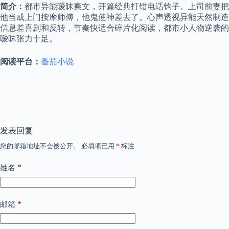
简介：
都市异能暧昧爽文，开篇经典打错电话钩子。上司前妻把
他当成上门按摩师傅，他鬼使神差去了。心声透视异能天然制造
信息差喜剧和反转，节奏快适合碎片化阅读，都市小人物逆袭的
暧昧张力十足。
阅读平台：
番茄小说
发表回复
您的邮箱地址不会被公开。
必填项已用
*
标注
*
姓名
*
邮箱