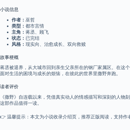
小说信息
作者：
巫哲
类型：
都市言情
主角：
蒋丞、顾飞
状态：
已完结
风格：
现实向、治愈成长、双向救赎
故事梗概
蒋丞被退养，从大城市回到亲生父亲所在的钢厂家属区。在这个
面对生活的困境与成长的烦恼，在彼此的世界里撒野奔跑。
读者评价
《撒野》自连载以来，凭借真实动人的情感描写和深刻的人物刻
这部作品值得一读。
👉 温馨提示：本文为小说收录介绍页，推荐正版阅读，支持作