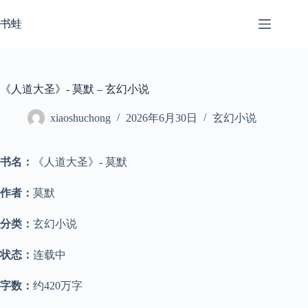
跳
至
书蛙
内
容
《人道大圣》- 莫默 – 玄幻小说
xiaoshuchong
2026年6月30日
玄幻小说
书名：
《人道大圣》- 莫默
作者：
莫默
分类：
玄幻小说
状态：
连载中
字数：
约420万字