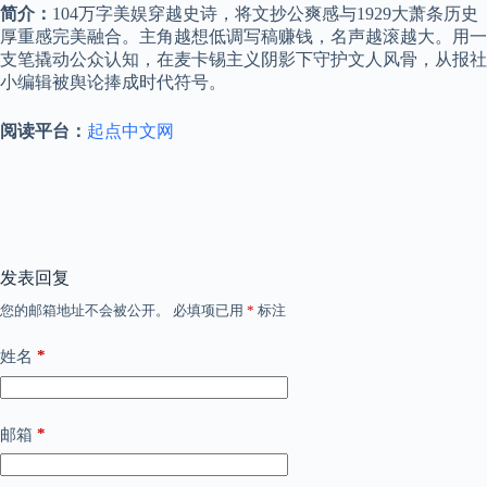
简介：
104万字美娱穿越史诗，将文抄公爽感与1929大萧条历史
厚重感完美融合。主角越想低调写稿赚钱，名声越滚越大。用一
支笔撬动公众认知，在麦卡锡主义阴影下守护文人风骨，从报社
小编辑被舆论捧成时代符号。
阅读平台：
起点中文网
发表回复
您的邮箱地址不会被公开。
必填项已用
*
标注
*
姓名
*
邮箱