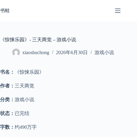
跳
至
书蛙
内
容
《惊悚乐园》- 三天两觉 – 游戏小说
xiaoshuchong
2026年6月30日
游戏小说
书名：
《惊悚乐园》
作者：
三天两觉
分类：
游戏小说
状态：
已完结
字数：
约490万字