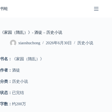
跳
至
书蛙
内
容
《家园（隋乱）》- 酒徒 – 历史小说
xiaoshuchong
2026年6月30日
历史小说
书名：
《家园（隋乱）》
作者：
酒徒
分类：
历史小说
状态：
已完结
字数：
约200万