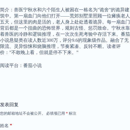
简介：兽医宁秋水和六个陌生人被困在一栋名为”诡舍”的诡异建
筑中。第一扇血门向他们打开——荒郊别墅里照顾一位瘫痪老人
五天，但这里的肉是活的，老人身上处处透着诡异。每一扇血门
背后都是一个扭曲的恐怖世界，规则古怪、惩罚致命。宁秋水靠
着兽医的冷静和逻辑推理，在一次次生死考验中存活下来。番茄
小说悬疑类在读人数近300万，评分9.6的现象级作品。融合了无
限流、灵异惊悚和烧脑推理，节奏紧凑、反转不断。读者评
价：”不敢晚上看，但就是停不下来。”
阅读平台：番茄小说
发表回复
您的邮箱地址不会被公开。
必填项已用
*
标注
*
姓名