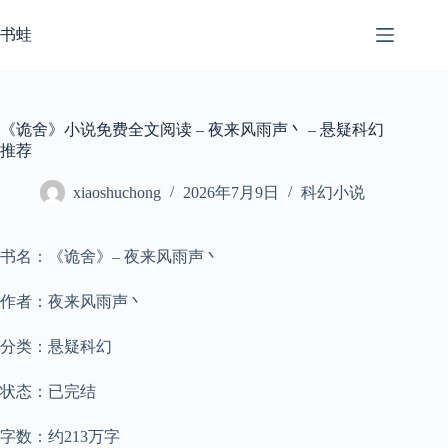
跳
至
书蛙
内
容
《诡舍》小说免费全文阅读 – 夜来风雨声丶 – 悬疑科幻
推荐
xiaoshuchong
2026年7月9日
科幻小说
书名：《诡舍》– 夜来风雨声丶
作者：夜来风雨声丶
分类：悬疑科幻
状态：已完结
字数：约213万字