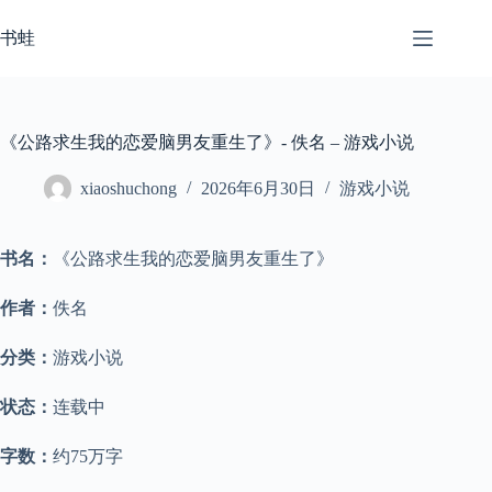
跳
至
书蛙
内
容
《公路求生我的恋爱脑男友重生了》- 佚名 – 游戏小说
xiaoshuchong
2026年6月30日
游戏小说
书名：
《公路求生我的恋爱脑男友重生了》
作者：
佚名
分类：
游戏小说
状态：
连载中
字数：
约75万字