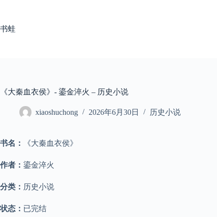
跳
至
内
书蛙
容
《大秦血衣侯》- 鎏金淬火 – 历史小说
xiaoshuchong
2026年6月30日
历史小说
书名：
《大秦血衣侯》
作者：
鎏金淬火
分类：
历史小说
状态：
已完结