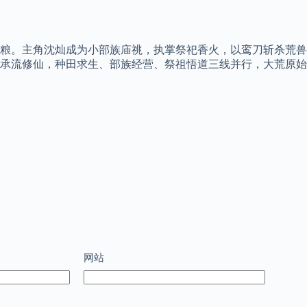
粮。主角沈灿成为小部族庙祧，执掌祭祀香火，以鸾刀斩杀荒兽
传承流修仙，种田求生、部族经营、祭祖悟道三线并行，大荒原
网站