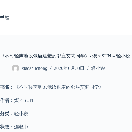
跳
至
内
书蛙
容
《不时轻声地以俄语遮羞的邻座艾莉同学》- 燦々SUN – 轻小说
xiaoshuchong
2026年6月30日
轻小说
书名：
《不时轻声地以俄语遮羞的邻座艾莉同学》
作者：
燦々SUN
分类：
轻小说
状态：
连载中