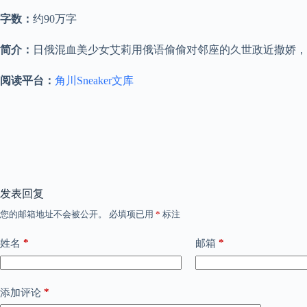
字数：
约90万字
简介：
日俄混血美少女艾莉用俄语偷偷对邻座的久世政近撒娇，
阅读平台：
角川Sneaker文库
发表回复
您的邮箱地址不会被公开。
必填项已用
*
标注
*
*
姓名
邮箱
*
添加评论