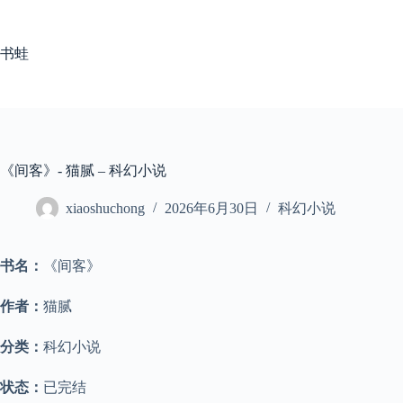
跳
至
内
书蛙
容
《间客》- 猫腻 – 科幻小说
xiaoshuchong
2026年6月30日
科幻小说
书名：
《间客》
作者：
猫腻
分类：
科幻小说
状态：
已完结