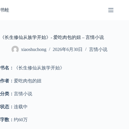
跳
至
书蛙
内
容
《长生修仙从族学开始》- 爱吃肉包的妞 – 言情小说
xiaoshuchong
2026年6月30日
言情小说
书名：
《长生修仙从族学开始》
作者：
爱吃肉包的妞
分类：
言情小说
状态：
连载中
字数：
约60万