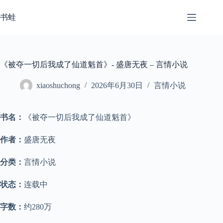
跳
至
书蛙
内
容
《被夺一切后我成了仙道魁首》- 盛唐无夜 – 言情小说
xiaoshuchong
2026年6月30日
言情小说
书名：
《被夺一切后我成了仙道魁首》
作者：
盛唐无夜
分类：
言情小说
状态：
连载中
字数：
约280万