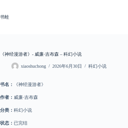
跳
至
内
书蛙
容
《神经漫游者》- 威廉·吉布森 – 科幻小说
xiaoshuchong
2026年6月30日
科幻小说
书名：
《神经漫游者》
作者：
威廉·吉布森
分类：
科幻小说
状态：
已完结