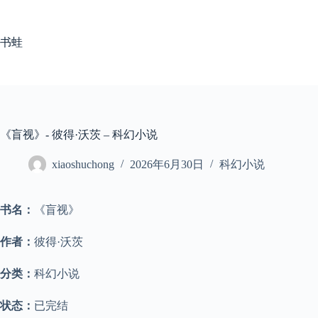
跳
至
内
书蛙
容
《盲视》- 彼得·沃茨 – 科幻小说
xiaoshuchong
2026年6月30日
科幻小说
书名：
《盲视》
作者：
彼得·沃茨
分类：
科幻小说
状态：
已完结