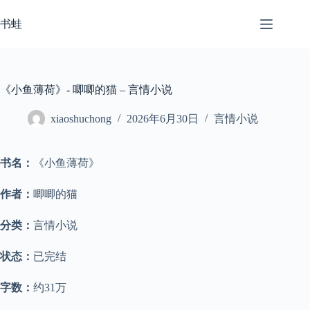
跳
至
书蛙
内
容
《小鱼薄荷》- 唧唧的猫 – 言情小说
xiaoshuchong
2026年6月30日
言情小说
书名：
《小鱼薄荷》
作者：
唧唧的猫
分类：
言情小说
状态：
已完结
字数：
约31万