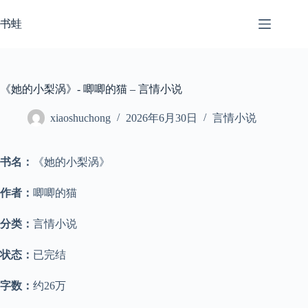
跳
至
书蛙
内
容
《她的小梨涡》- 唧唧的猫 – 言情小说
xiaoshuchong
2026年6月30日
言情小说
书名：
《她的小梨涡》
作者：
唧唧的猫
分类：
言情小说
状态：
已完结
字数：
约26万