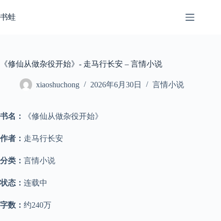
跳
至
书蛙
内
容
《修仙从做杂役开始》- 走马行长安 – 言情小说
xiaoshuchong
2026年6月30日
言情小说
书名：
《修仙从做杂役开始》
作者：
走马行长安
分类：
言情小说
状态：
连载中
字数：
约240万