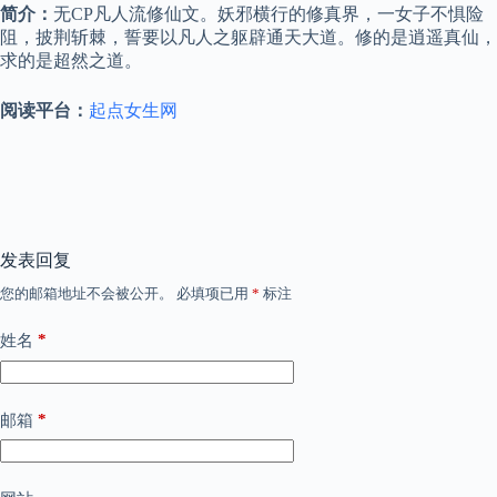
简介：
无CP凡人流修仙文。妖邪横行的修真界，一女子不惧险
阻，披荆斩棘，誓要以凡人之躯辟通天大道。修的是逍遥真仙，
求的是超然之道。
阅读平台：
起点女生网
发表回复
您的邮箱地址不会被公开。
必填项已用
*
标注
*
姓名
*
邮箱